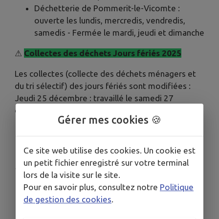
Déchetterie de Pommerit-le-Vicomte :
ouverte les lundis, mercredis, vendredis,
samedis - Fermée le mardi, jeudi et dimanche
⚠
Collectes des déchets Jours fériés 2025
Les collectes (collecte des déchets ménagers et
du tri sélectif) des jours fériés sont modifiées :
Jeudi 25 décembre : travaillé le samedi 27
décembre.
Gérer mes cookies 🍪
Ce site web utilise des cookies. Un cookie est
un petit fichier enregistré sur votre terminal
Publié par Leff Armor communauté
lors de la visite sur le site.
Pour en savoir plus, consultez notre
Politique
de gestion des cookies
.