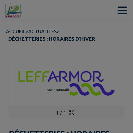
Contenu
Menu
Recherche
Pied de page
ACCUEIL
>
ACTUALITÉS
>
DÉCHETTERIES : HORAIRES D'HIVER
1
/
1