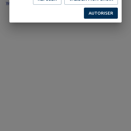
www.lanrodec.fr/cgu
AUTORISER