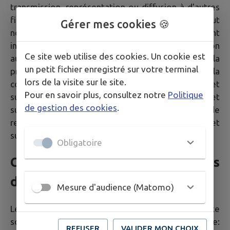
transmission, représentation ou diffusion à d'autres
fins que pour l'usage personnel et privé dans un but
Gérer mes cookies 🍪
non commercial de l'internaute est strictement
interdit. La violation de ces dispositions soumet son
Ce site web utilise des cookies. Un cookie est
auteur aux sanctions prévues tant par le Code de la
un petit fichier enregistré sur votre terminal
propriété intellectuelle au titre notamment de la
lors de la visite sur le site.
contrefaçon de droits d'auteur (articles L.335-3 et
Pour en savoir plus, consultez notre
Politique
suivants), de droit des marques (articles L.716-9 et
de gestion des cookies
.
suivants) que par le Code civil en matière de
responsabilité civile (article 9, articles 1382 et
suivants).
Obligatoire
Conditions Générales
d'Utilisation (CGU)
Mesure d'audience (Matomo)
Les Conditions Générales d'Utilisation de ce site
sont consultables à l'adresse suivante:
REFUSER
VALIDER MON CHOIX