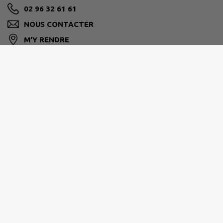
02 96 32 61 61
NOUS CONTACTER
M'Y RENDRE
www.lanrodec.fr
LEFF ARMOR COMMUNAUTÉ
Moulin de Blanchardeau, CS60036, 22290 Lanvollon
02 96 70 17 04