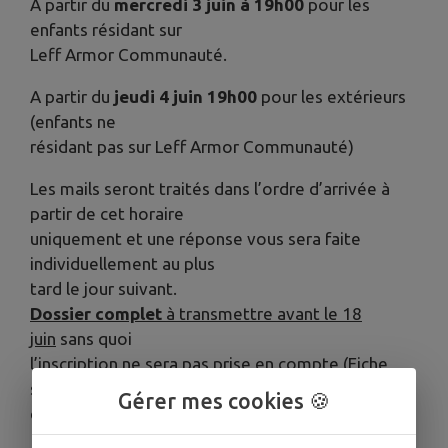
A partir du
mercredi 3 juin à 19h00
pour les
enfants résidant sur
Leff Armor Communauté.
A partir du
jeudi 4 juin 19h00
pour les extérieurs
(enfants ne
résidant pas sur Leff Armor Communauté)
Les mails seront traités dans l’ordre d’arrivée à
partir de cet horaire
uniquement et une réponse vous sera faite
individuellement au plus
tard le jour suivant.
Dossier complet
à transmettre avant le 18
juin
sans quoi
l’inscription ne sera pas prise en compte (Fiche
sanitaire, Vaccins et
Gérer mes cookies 🍪
questionnaire médical