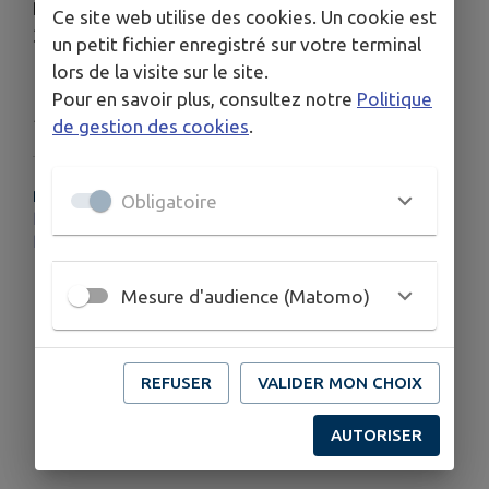
Pour tous renseignements, contactez le 06 80 18
Ce site web utilise des cookies. Un cookie est
30 47
un petit fichier enregistré sur votre terminal
lors de la visite sur le site.
Pour en savoir plus, consultez notre
Politique
Publié par La Mairie
de gestion des cookies
.
PLUS D'INFORMATIONS
Obligatoire
https://www.leffarmor.fr/medias/2026/05/Programme-Cap-Sport-Juillet-2026.pdf
https://www.leffarmor.fr/medias/2026/05/Programme-Cap-Sport-Aout-2026.pdf
Mesure d'audience (Matomo)
REFUSER
VALIDER MON CHOIX
AUTORISER