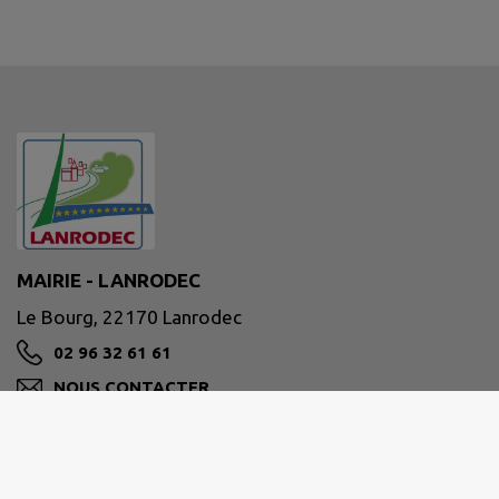
MAIRIE - LANRODEC
Le Bourg, 22170 Lanrodec
02 96 32 61 61
NOUS CONTACTER
M'Y RENDRE
www.lanrodec.fr