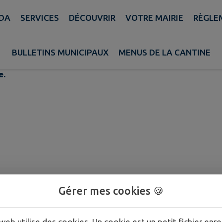
DA
SERVICES
DÉCOUVRIR
VOTRE MAIRIE
RÈGLEM
BULLETINS MUNICIPAUX
MENUS DE LA CANTINE
e.
Gérer mes cookies 🍪
web utilise des cookies. Un cookie est un petit fichier enre