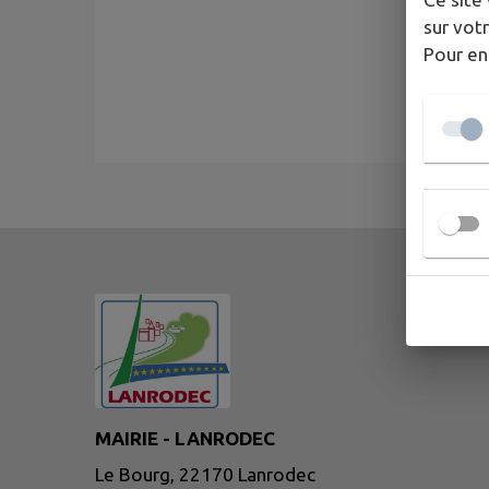
sur votr
Pour en
MAIRIE - LANRODEC
Le Bourg, 22170 Lanrodec