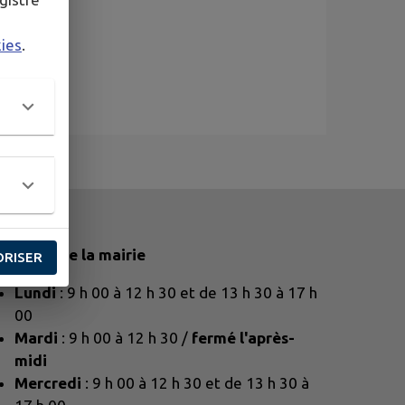
kies
.
oraires de la mairie
ORISER
Lundi
: 9 h 00 à 12 h 30 et de 13 h 30 à 17 h
00
Mardi
: 9 h 00 à 12 h 30 /
fermé l'après-
midi
Mercredi
: 9 h 00 à 12 h 30 et de 13 h 30 à