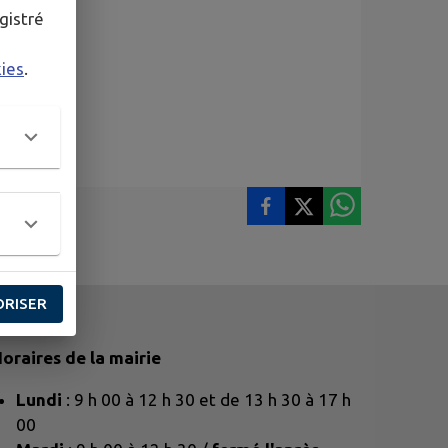
gistré
kies
.
ORISER
oraires de la mairie
Lundi
: 9 h 00 à 12 h 30 et de 13 h 30 à 17 h
00