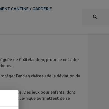
ENT CANTINE / GARDERIE
éléguée de Châtelaudren, propose un cadre
cheurs.
r protéger l'ancien château de la déviation du
tes et tous. Des jeux pour enfants, dont
tables de pique-nique permettent de se