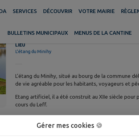
DA
SERVICES
DÉCOUVRIR
VOTRE MAIRIE
RÈGLEM
L'étang du Minihy
BULLETINS MUNICIPAUX
MENUS DE LA CANTINE
LIEU
L'étang du Minihy
L'étang du Minihy, situé au bourg de la commune d
de vie agréable pour les habitants, voyageurs et pê
Etang artificiel, il a été construit au XIIe siècle pou
cours du Leff.
La promenade autour de l'étang est accessible à tou
Gérer mes cookies 🍪
une tyrolienne, sont installés sur le parcours. Des 
restaurer en profitant du cadre bucolique.